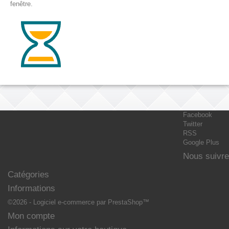
fenêtre.
Facebook
Twitter
RSS
Google Plus
Nous suivre
Catégories
Informations
©2026 - Logiciel e-commerce par PrestaShop™
Mon compte