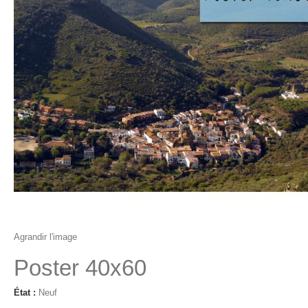
Agrandir l'image
Poster 40x60
État :
Neuf