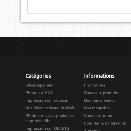
Catégories
Informations
Développement
Promotions
Photo sur MUG
Nouveaux produits
Impression sur coussin
Meilleures ventes
Nos idées cadeaux de Noël
Nos magasins
Photo sur sacs , pochettes
Contactez-nous
et portefeuille
Conditions d'utilisation
Impression sur OBJETS
A propos