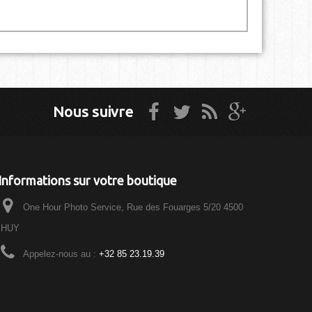
Nous suivre
Informations sur votre boutique
One Hour Photo Service, Rue des Fouarges 5/20 4500
HUY
Appelez-nous au :
+32 85 23.19.39