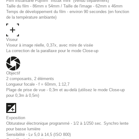
Film instantané Fujifilm "instax mini" (vendu séparement)
Taille du film - 86mm x 54mm / Taille de l'image - 62mm x 46mm
Temps de développement du film - environ 90 secondes (en fonction
de la température ambiante)
Viseur
Viseur à image réelle, 0,37x, avec mire de visée
La correction de la parallaxe pour le mode Close-up
Objectif
2 composants, 2 éléments
Longueur focale - f = 60mm, 1:12,7
Plage de prise de vue - 0,3m et au-delà (utilisez le mode Close-up
pour 0,3m à 0,5m)
Exposition
Obturateur électronique programmé - 1/2 à 1/250 sec. Synchro lente
pour basse lumière
Sensibilité - Lv 5,0 à 14,5 (ISO 800)