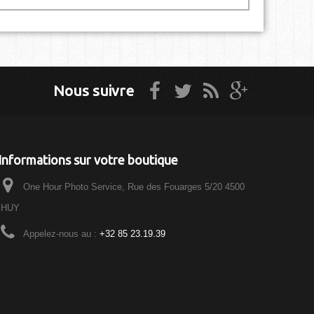
Nous suivre
Informations sur votre boutique
One Hour Photo Service, Rue des Fouarges 5/20 4500
HUY
Appelez-nous au :
+32 85 23.19.39