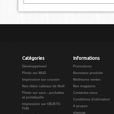
Catégories
Informations
Développement
Promotions
Photo sur MUG
Nouveaux produits
Impression sur coussin
Meilleures ventes
Nos idées cadeaux de Noël
Nos magasins
Photo sur sacs , pochettes
Contactez-nous
et portefeuille
Conditions d'utilisation
Impression sur OBJETS
A propos
FUN
sitemap